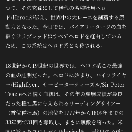
つて、その玄孫にして稀代の名種牡馬ヘロ
ド/Herodが伝え、世界中の大レースを制覇する原
動力となった。今日では、バイアリータークの血を
継ぐサラブレッドはすべてヘロドを経由している
ため、この系統はヘロド系とも称される。
18世紀から19世紀の世界では、ヘロド系こそ最強
の血の証明だった。ヘロドに始まり、ハイフライヤ
ー/Highflyer、サーピーターティーズル/Sir Peter
Teazleへと続く血統は、その年の産駒成績が最良
だった種牡馬に与えられるリーディングサイアー
（首位種牡馬）の地位を1777年から1809年までの
33年間で31回も奪取し、まさに無敵を誇った。米
国に渡ったフロリゼル/Florizelも、5代目の子孫レ