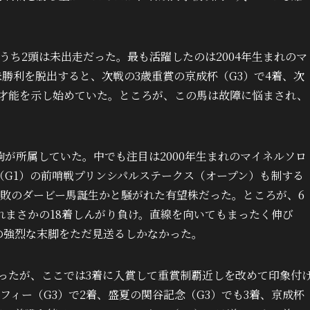
。
うち2頭は未出走だった。最も活躍したのは2004年生まれのマ
目に未勝利を脱出すると、次戦の3歳重賞の京成杯（G3）で4着、次
ど才能を示し始めていた。ところが、この馬は故障に悩まされ、
。
駒が所属していた。中でも注目は2000年生まれのマイネルソロ
（G1）の前哨戦プリンシパルステークス（オープン）も制する
無敗のダービー馬誕生かと騒がれた有望株だった。ところが、6
れまさかの18着しんがり負け。直線を向いてもまったく伸び
seらの強烈な末脚をただ見送るしかなかった。
ったが、ここでは3着に入賞して重賞制覇近しを改めて印象付
フィー（G3）で2着、盛夏の関谷記念（G3）でも3着、京成杯