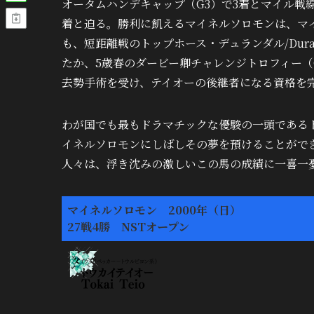
オータムハンデキャップ（G3）で3着とマイル戦
着と迫る。勝利に飢えるマイネルソロモンは、マ
も、短距離戦のトップホース・デュランダル/Dur
たか、5歳春のダービー卿チャレンジトロフィー（
去勢手術を受け、テイオーの後継者になる資格を
わが国でも最もドラマチックな優駿の一頭である
イネルソロモンにしばしその夢を預けることがで
人々は、浮き沈みの激しいこの馬の成績に一喜一
マイネルソロモン 2000年（日）
27戦4勝 NSTオープン