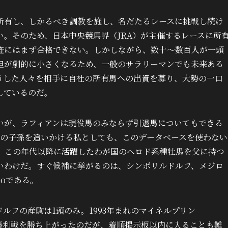
所有し、しかるべき調教を施し、名だたるレースに挑戦し続け
。そのため、日本中央競馬界（JRA）が主催するレースに所
査にはまず合格できない。しかしながら、数十～数百人が一頭
担が劇的に小さくなるため、一般のサラリーマンでも未来ある
うした人々を相手に自社の所有馬への出資を募り、大勢の一口
しているのだ。
いが、ラフィアンは現役馬のみならず引退馬についてもできる
ド系の子孫を追いかける私としても、このデータベースを使わない
で、この年代以降に活躍したわが国のヘロド系種牡馬を父に持つ
いわけだ。すぐ候補に挙がるのは、シンボリルドルフ、メジロ
ioである。
ルフの産駒は1頭のみ。1993年まれのマイネルプリン
戦目で未勝利戦を勝ち上がったのだが、着順掲示板以内に入ることも難