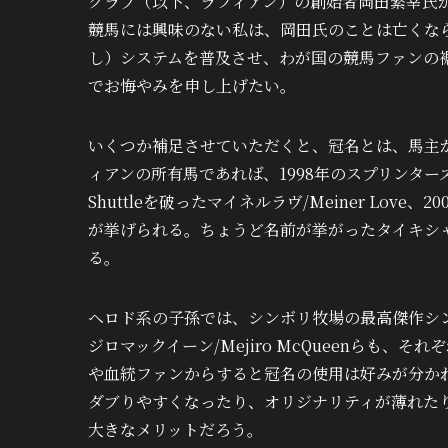
クラブ（以下、ラフィアン）の創始者岡田繁幸氏が、
競馬には興味のない私は、岡田氏のことは亡くな
し）システムを普及させ、わが国の競馬ファンの裾
でお悔やみを申し上げたい。
いくつか補足させていただくと、冠名とは、馬主
ィアンの所有馬であれば、1998年のスプリンター
Shuttleを破ったマイネルラヴ/Meiner Love
が挙げられる。ちょうど名前が挙がったタイキシ
る。
ヘロド系の子孫では、シンボリ牧場の最高傑作シンボリ
ジロマックイーン/Mejiro McQueenらも
や血統ファンからすると冠名の使用は好みが分か
ダブりやすくなったり、オリジナリティが薄れた
大きなメリットだろう。