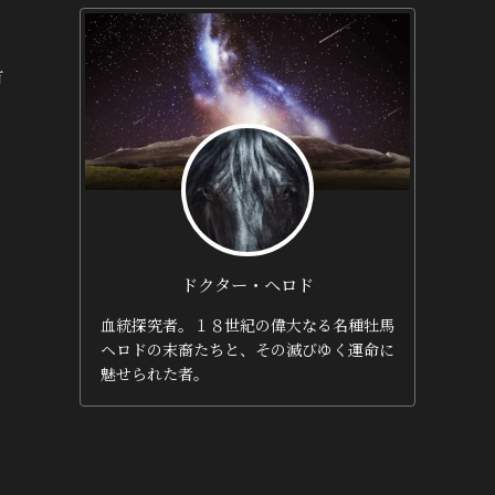
有
ドクター・ヘロド
血統探究者。１８世紀の偉大なる名種牡馬
ヘロドの末裔たちと、その滅びゆく運命に
魅せられた者。