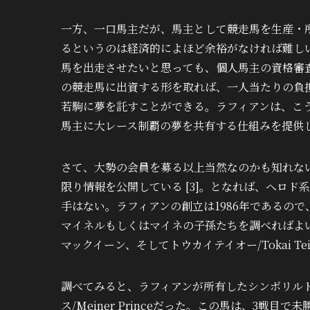
一方、一口馬主だが、馬主として競走馬を生産・
るというのは経済的によほど余裕がなければ難しい
馬を出走させたいと思っても、個人馬主の資格審
の競走馬に出資する形を取れば、一人当たりの負
若駒に夢を託すことができる。ラフィアンは、こ
馬主に大レース制覇の夢を共有する仕組みを提供
さて、大勢の会員を募る以上当然なのかも知れな
限り情報を公開している [3]。となれば、ヘロ
手はない。ラフィアンの創立は1986年であるの
マイネルもしくはマイネの子孫たちを調べればよ
マックイーン、そしてトウカイテイオー/Tokai Te
調べてみると、ラフィアンが所有したシンボリルド
ス/Meiner Princeだった。この馬は、3