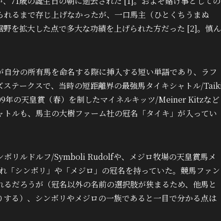
71歳の誕生日の朝に逝去された [1]。およそ賭け事としての
られるまで存じ上げなかったが、一口馬主（ひとくちうまぬ
野を拡大した点で多大な功績を上げられた方だった [2]。慎ん
が自分の所有馬を命名する際に挿入する短い単語であり、ラフ
ズステークスで、当時の短距離界の最強馬タイキシャトル/Taik
、2009年の天皇賞（春）を制したマイネルキッツ/Meiner Kitzなど
ャトルも、馬主の大樹ファーム社の冠名「タイキ」が入ってい
ルドルフ/Symboli Rudolfや、メジロ牧場の天皇賞馬メ
、それぞれ「シンボリ」や「メジロ」の冠名を持っていた。競馬ファン
れるだろうが（冠名以外の名前の選択肢が狭まるため、他馬と
りする）、シンボリやメジロの一族であると一目で分かる点は