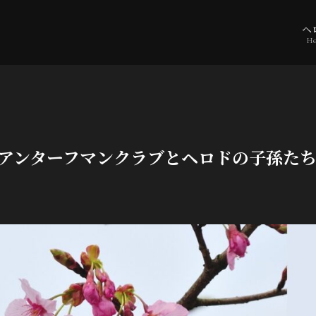
ヘ
He
: ラフィアンターフマンクラブとヘロドの子孫た