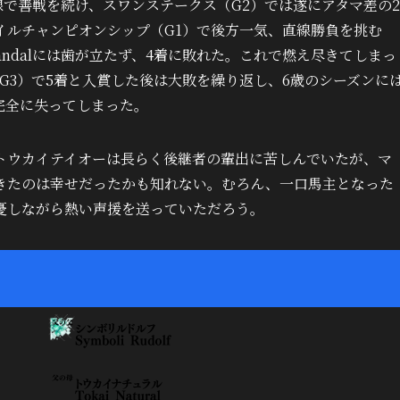
線で善戦を続け、スワンステークス（G2）では遂にアタマ差の2
イルチャンピオンシップ（G1）で後方一気、直線勝負を挑む
andalには歯が立たず、4着に敗れた。これで燃え尽きてしまっ
G3）で5着と入賞した後は大敗を繰り返し、6歳のシーズンに
完全に失ってしまった。
トウカイテイオーは長らく後継者の輩出に苦しんでいたが、マ
きたのは幸せだったかも知れない。むろん、一口馬主となった
憂しながら熱い声援を送っていただろう。