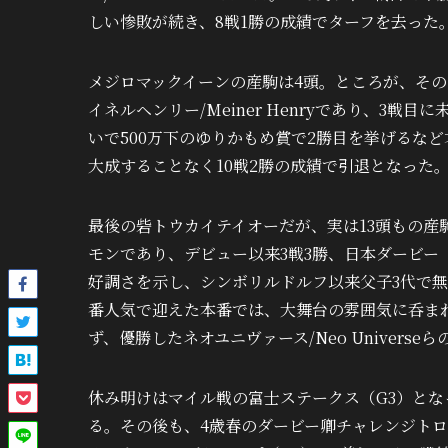
しい惨敗が続き、8戦1勝の成績でターフを去った
メジロマックイーンの産駒は4頭。ところが、その
イネルヘンリー/Meiner Henryであり、3戦
いで500万下のゆりかもめ賞で2勝目を挙げるな
大成することなく10戦2勝の成績で引退となった
最後の砦トウカイテイオーだが、実は13頭もの産
モンであり、デビュー以来3戦3勝、日本ダービー
好調さを示し、シンボリルドルフ以来父子3代で
番人気で迎えた本番では、大舞台の雰囲気に呑ま
ず、優勝したネオユニヴァース/Neo Univer
休み明けはマイル戦の富士ステークス（G3）とな
る。その後も、4歳春のダービー卿チャレンジトロ