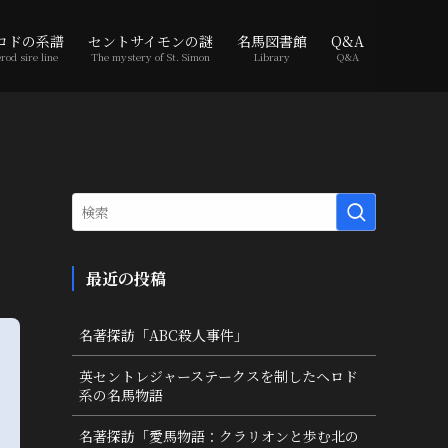
ロドの系譜
セントサイモンの謎
名馬図書館
Q&A
rod sire line
The mystery of St. Simon
Library
Q&A
ち
最近の投稿
名著探訪「ABC殺人事件」
英セントレジャーステークスを制したヘロド
系の名馬物語
名著探訪「愛馬物語：クラリオンと歩む北の