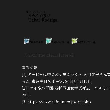
ⓒ 2021 The Eternal Herod
参考文献
[1] ダービーに勝つのが夢だった… 岡田繁幸さ
った, 東京中日スポーツ, 2021年3月19日.
[2] “マイネル軍団総帥”岡田繁幸氏死去 コスモバルクな
20日.
[3] https://www.ruffian.co.jp/top.php