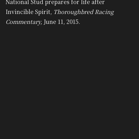
National Stud prepares for life after
Invincible Spirit,
Thoroughbred Racing
Commentary,
June 11, 2015.