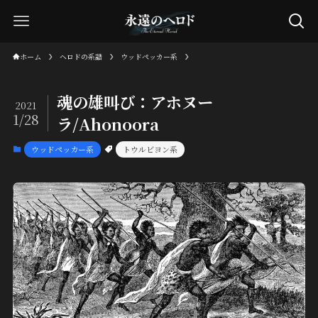
ホーム
ヘロドの系譜
ウッドペッカー系
魂の雄叫び：アホヌー
2021
1/28
ラ/Ahonoora
ウッドペッカー系
トウルビヨン系