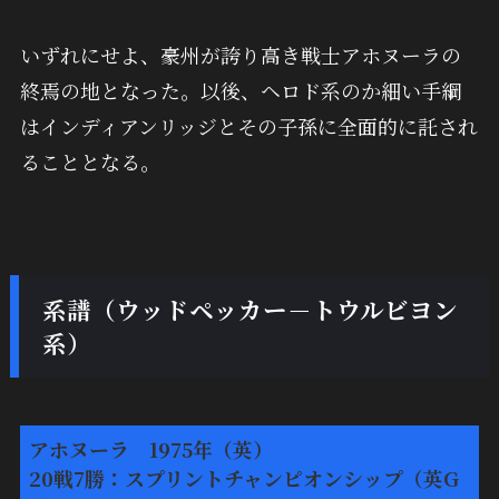
いずれにせよ、豪州が誇り高き戦士アホヌーラの
終焉の地となった。以後、ヘロド系のか細い手綱
はインディアンリッジとその子孫に全面的に託され
ることとなる。
系譜（ウッドペッカー－トウルビヨン
系）
アホヌーラ 1975年（英）
20戦7勝：スプリントチャンピオンシップ（英G