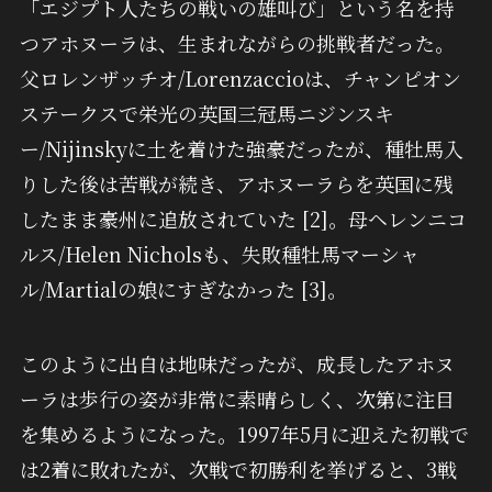
「エジプト人たちの戦いの雄叫び」という名を持
つアホヌーラは、生まれながらの挑戦者だった。
父ロレンザッチオ/Lorenzaccioは、チャンピオン
ステークスで栄光の英国三冠馬ニジンスキ
ー/Nijinskyに土を着けた強豪だったが、種牡馬入
りした後は苦戦が続き、アホヌーラらを英国に残
したまま豪州に追放されていた [2]。母ヘレンニコ
ルス/Helen Nicholsも、失敗種牡馬マーシャ
ル/Martialの娘にすぎなかった [3]。
このように出自は地味だったが、成長したアホヌ
ーラは歩行の姿が非常に素晴らしく、次第に注目
を集めるようになった。1997年5月に迎えた初戦で
は2着に敗れたが、次戦で初勝利を挙げると、3戦