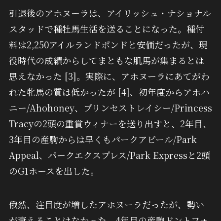
引退後のアホヌーラは、アイリッシュ・ナショナル
スタッドで種牡馬生活を送ることになった。種付
料は2,250アイルランドポンドと安価だったが、現
役時代の成績からしてまともな肌馬が集まるとは
思えなかった [3]。実際に、アホヌーラにあてがわ
れた牝馬の質は低かったが [4]、初年度からアホハ
ニー/Ahohoney、プリンセストレイシー/Princess
Tracyの2頭の重賞ウィナーを送り出すと、2年目、
3年目の産駒からは早くもパークアピール/Park
Appeal、パークエクスプレス/Park Expressと2頭
のG1ホースを出した。
俄然、注目度が増したアホヌーラだったが、勢い
が衰えることはなかった。4年目の産駒ドントフォ