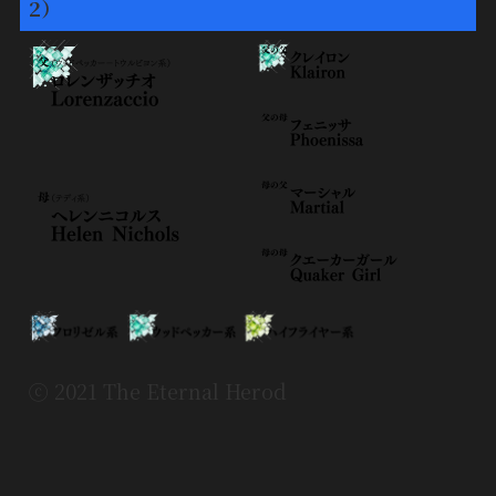
2）
ⓒ 2021 The Eternal Herod