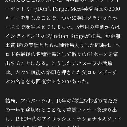
ーゲットミー/Don’t Forget Meが英愛両国の2000
ギニーを制したことで、ついに英国クラシックホ
ースまで誕生させてしまった。5年目の産駒からは
インディアンリッジ/Indian Ridgeが登場。短距離
重賞3勝の実績とともに種牡馬入りした同馬は、ヘ
ロド系最後の名種牡馬として数々のG1ホースを輩
出することになる。こうしたアホヌーラの活躍
は、かつて無能の烙印を押された父ロレンザッチ
オの名誉をも回復するものであった。
結局、アホヌーラは、10年の種牡馬生活の間ただ
の一年も途切れることなく重賞ウィナーを送り出
し、1980年代のアイリッシュ・ナショナルスタッド