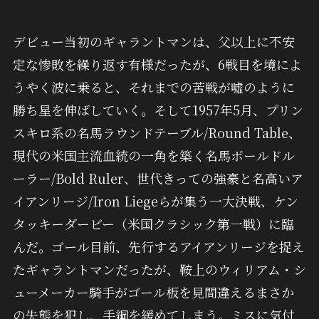
デビュー当初のギャラントマンは、父以上に不安
定な惨敗を繰り返す有様だったが、6戦目を境によ
うやく波に乗ると、それまでの苦戦が嘘のように
勝ち星を伸ばしていく。そして1957年5月、プリン
スキロ系の名馬ラウンドテーブル/Round Table、
現代の米国主流血統の一角を築く名馬ボールドル
ーラー/Bold Ruler、世代きっての強豪と名高いア
イアンリージ/Iron Liegeらが集う一大決戦、ケン
タッキーダービー（米国クラシック第一戦）に臨
んだ。ゴール目前、先行するアイアンリージを捉え
たギャラントマンだったが、鞍上のウィリアム・シ
ューメーカー騎手がゴール板を見間違えるまさか
の失態を犯し、手綱を緩めてしまう。ミスに気付