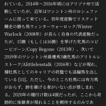
れている。2014年～2016年頃にはアリゾナ州で活
動していたが、近年はワシントン州のロシュファ
ームに戻って来ている。初年度産駒でリステッド
競走の勝ち馬ウィンターウォーロック/Winter
Warlock（2008年）が長らく自身の代表産駒だっ
たが、15勝（もしくは16勝）を挙げた牝馬のコピ
ービゴーン/Copy Begone（2013年）、次いで
2019年のワシントン州最優秀3歳牝馬のアリトルレ
ストーク/Alittlelesstalk（2016年）などが現れ、
種牡馬としてのキャリアの終盤でも活躍馬を出し
ている [11]。ただし、今のところ牡馬には有力馬
がおらず、跡を継げる者がいない点が惜しまれ
る。2020年の種付け数は4頭だったが、ここから奇
跡的に後継者が現れることを期待するのみであ