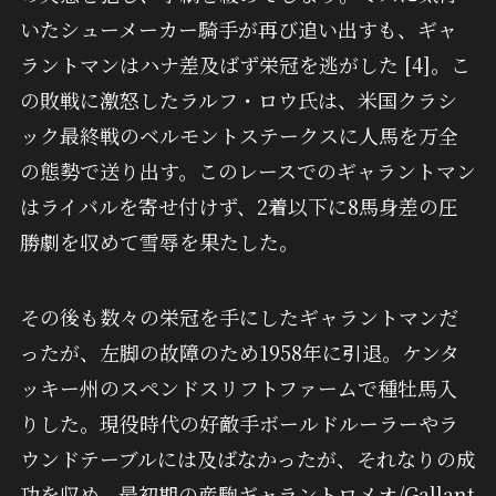
いたシューメーカー騎手が再び追い出すも、ギャ
ラントマンはハナ差及ばず栄冠を逃がした [4]。こ
の敗戦に激怒したラルフ・ロウ氏は、米国クラシ
ック最終戦のベルモントステークスに人馬を万全
の態勢で送り出す。このレースでのギャラントマン
はライバルを寄せ付けず、2着以下に8馬身差の圧
勝劇を収めて雪辱を果たした。
その後も数々の栄冠を手にしたギャラントマンだ
ったが、左脚の故障のため1958年に引退。ケンタ
ッキー州のスペンドスリフトファームで種牡馬入
りした。現役時代の好敵手ボールドルーラーやラ
ウンドテーブルには及ばなかったが、それなりの成
功を収め、最初期の産駒ギャラントロメオ/Gallant