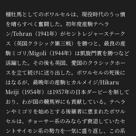
種牡馬としてのボワルセルは、現役時代のうっ憤
を晴らすべく奮闘した。初年度産駒テヘラ
ン/Tehran（1941年）がセントレジャーステーク
ス（英国クラシック第三戦）を勝つと、最良の産
駒ミゴリ/Migoli（1944年）は凱旋門賞を勝つなど
活躍した。その後も英国、愛国のクラシックホー
スを立て続けに送り出した。ボワルセルの死後に
はなるが、最晩年の産駒ヒカルメイジ/Hikaru
Meiji（1954年）は1957年の日本ダービーを制して
おり、わが国の競馬界にも貢献している。テヘラ
ンやミゴリを始めとする後継者に恵まれたボワル
セルは、チョーサー系のみならず衰退していたセ
ントサイモン系の勢力を一気に盛り返し、この系