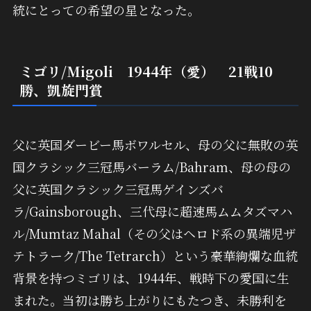
統にとっての希望の星となった。
ミゴリ/Migoli 1944年（愛） 21戦10
勝、凱旋門賞
父に英国ダービー馬ボワルセル、母の父に無敗の英
国クラシック三冠馬バーラム/Bahram、母の母の
父に英国クラシック三冠馬ゲインズバ
ラ/Gainsborough、三代母に超速馬ムムタズマハ
ル/Mumtaz Mahal（その父はヘロド系の異端児ザ
テトラーク/The Tetrarch）という豪華絢爛な血統
背景を持つミゴリは、1944年、戦時下の愛国に生
まれた。当初は勝ち上がりにもたつき、未勝利を