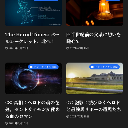
The Herod Times: パー
四半世紀前の父系に想いを
ルシークレット、北へ！
馳せて
2021年3月20日
2021年3月18日
セントサイモンの謎
セントサイモンの謎
<8>真相：ヘロドの魂の在
<7>泡影：滅びゆくヘロド
処。セントサイモンが秘め
と最強馬リボーの遺児たち
る血のロマン
2021年2月18日
2021年3月16日