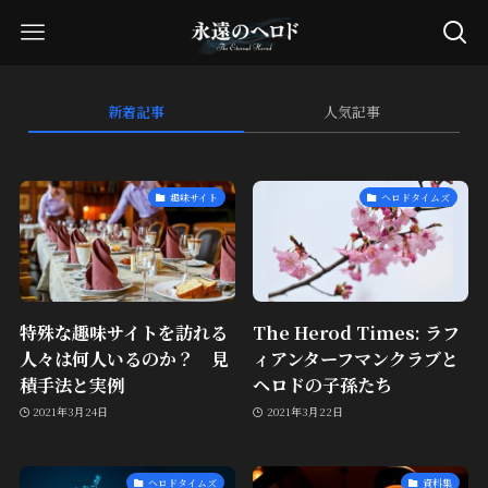
新着記事
人気記事
趣味サイト
ヘロドタイムズ
特殊な趣味サイトを訪れる
The Herod Times: ラフ
人々は何人いるのか？ 見
ィアンターフマンクラブと
積手法と実例
ヘロドの子孫たち
2021年3月24日
2021年3月22日
ヘロドタイムズ
資料集