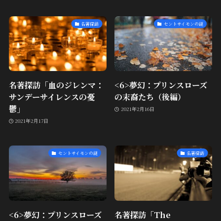
名著探訪
セントサイモンの謎
名著探訪「血のジレンマ：
<6>夢幻：プリンスローズ
サンデーサイレンスの憂
の末裔たち（後編）
鬱」
2021年2月16日
2021年2月17日
セントサイモンの謎
名著探訪
<6>夢幻：プリンスローズ
名著探訪「The